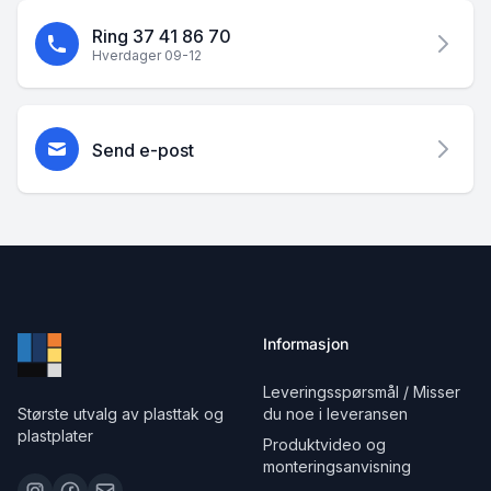
Ring 37 41 86 70
Hverdager 09-12
Send e-post
Informasjon
Leveringsspørsmål / Misser
Største utvalg av plasttak og
du noe i leveransen
plastplater
Produktvideo og
monteringsanvisning