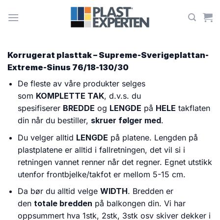
Skip
to
content
Korrugerat plasttak – Supreme-Sverigeplattan-
Extreme-Sinus 76/18-130/30
De fleste av våre produkter selges
som
KOMPLETTE TAK
, d.v.s. du
spesifiserer
BREDDE
og
LENGDE
på
HELE
takflaten
din når du bestiller,
skruer følger med
.
Du velger alltid
LENGDE
på platene. Lengden på
plastplatene er alltid i fallretningen, det vil si i
retningen vannet renner når det regner. Egnet utstikk
utenfor frontbjelke/takfot er mellom 5-15 cm.
Da bør du alltid velge
WIDTH
. Bredden er
den
totale bredden
på balkongen din. Vi har
oppsummert hva 1stk, 2stk, 3stk osv skiver dekker i