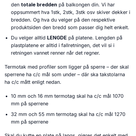
den
totale bredden
på balkongen din. Vi har
oppsummert hva 1stk, 2stk, 3stk osv skiver dekker i
bredden. Og hva du velger på den respektive
produktsiden den bredd som passer dig helt enkelt.
Du velger alltid
LENGDE
på platene. Lengden på
plastplatene er alltid i fallretningen, det vil si i
retningen vannet renner når det regner.
Termotak med profiler som ligger på sperre – der skal
sperrene ha c/c mål som under – där ska takstolarna
ha c/c mått enligt nedan.
10 mm och 16 mm termotag skal ha c/c mål 1070
mm på sperrene
32 mm och 55 mm termotag skal ha c/c mål 1270
mm på sperrene
Skal du kutte en plate på langs, gjøres det enkelt med