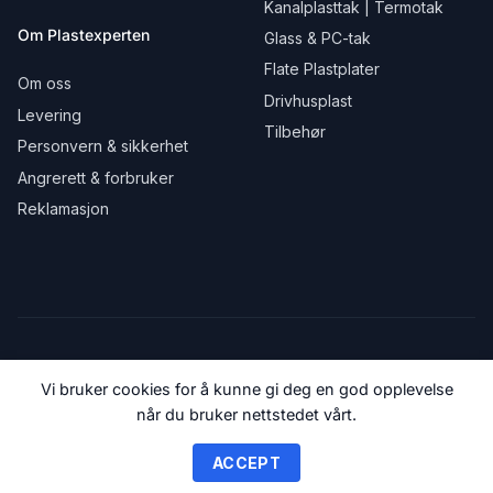
Kanalplasttak | Termotak
Om Plastexperten
Glass & PC-tak
Flate Plastplater
Om oss
Drivhusplast
Levering
Tilbehør
Personvern & sikkerhet
Angrerett & forbruker
Reklamasjon
Vi bruker cookies for å kunne gi deg en god opplevelse
når du bruker nettstedet vårt.
© 2018-2026 Plastexperten.no
ACCEPT