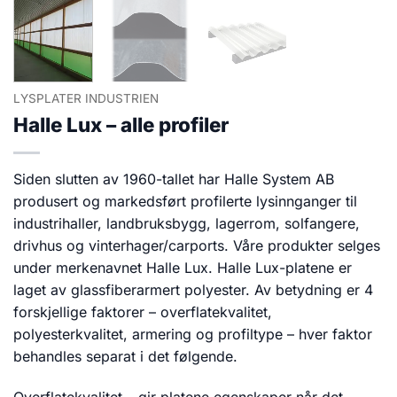
LYSPLATER INDUSTRIEN
Halle Lux – alle profiler
Siden slutten av 1960-tallet har Halle System AB
produsert og markedsført profilerte lysinnganger til
industrihaller, landbruksbygg, lagerrom, solfangere,
drivhus og vinterhager/carports. Våre produkter selges
under merkenavnet Halle Lux. Halle Lux-platene er
laget av glassfiberarmert polyester. Av betydning er 4
forskjellige faktorer – overflatekvalitet,
polyesterkvalitet, armering og profiltype – hver faktor
behandles separat i det følgende.
Overflatekvalitet – gir platene egenskaper når det