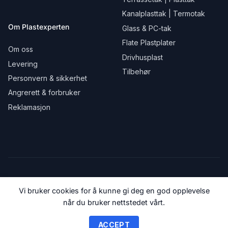
Kanalplasttak | Termotak
Om Plastexperten
Glass & PC-tak
Flate Plastplater
Om oss
Drivhusplast
Levering
Tilbehør
Personvern & sikkerhet
Angrerett & forbruker
Reklamasjon
Vi bruker cookies for å kunne gi deg en god opplevelse
når du bruker nettstedet vårt.
© 2018-2026 Plastexperten.no
ACCEPT