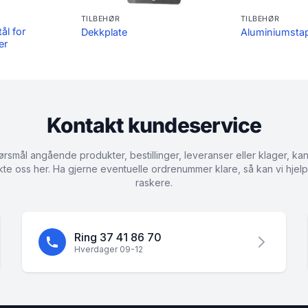
TILBEHØR
TILBEHØR
tål for
Dekkplate
Aluminiumsta
er
Kontakt kundeservice
rsmål angående produkter, bestillinger, leveranser eller klager, ka
kte oss her. Ha gjerne eventuelle ordrenummer klare, så kan vi hjel
raskere.
Ring 37 41 86 70
Hverdager 09-12