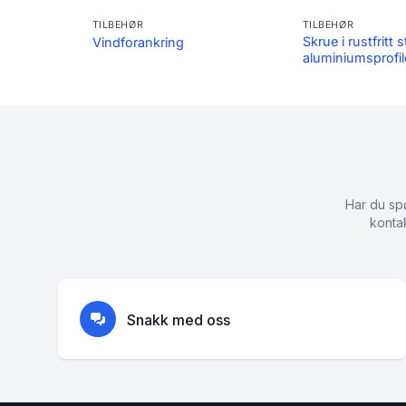
TILBEHØR
TILBEHØR
Skrue i rustfritt s
tplater
Vindforankring
aluminiumsprofil
Har du spø
konta
Snakk med oss