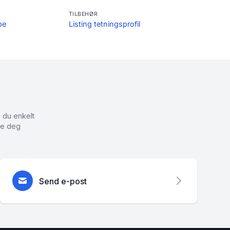
TILBEHØR
pe
Listing tetningsprofil
n du enkelt
pe deg
Send e-post