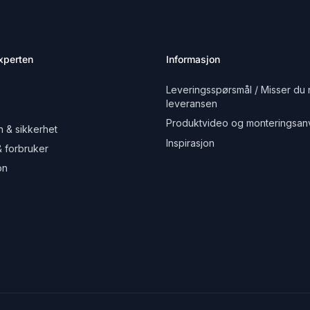
xperten
Informasjon
Leveringsspørsmål / Misser du 
leveransen
Produktvideo og monteringsanv
 & sikkerhet
Inspirasjon
& forbruker
on