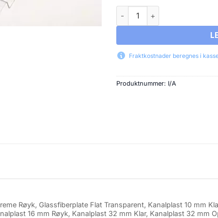
Prøvebit Plasttak antall
L
Fraktkostnader beregnes i kassen
Produktnummer:
I/A
treme Røyk, Glassfiberplate Flat Transparent, Kanalplast 10 mm Kl
analplast 16 mm Røyk, Kanalplast 32 mm Klar, Kanalplast 32 mm O