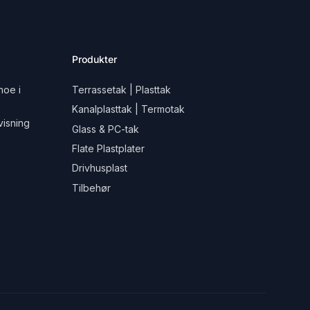
Produkter
noe i
Terrassetak | Plasttak
Kanalplasttak | Termotak
isning
Glass & PC-tak
Flate Plastplater
Drivhusplast
Tilbehør